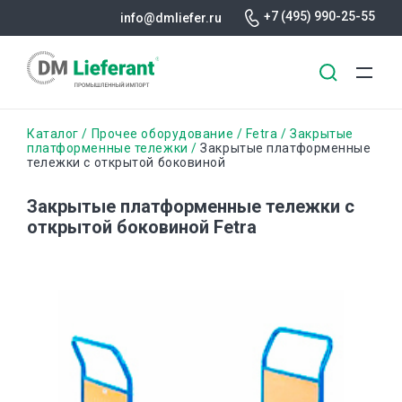
+7 (495) 990-25-55
info@dmliefer.ru
Перейти
Строка
Каталог
Прочее оборудование
Fetra
Закрытые
к
платформенные тележки
Закрытые платформенные
тележки с открытой боковиной
основному
навигации
содержанию
Закрытые платформенные тележки с
открытой боковиной Fetra