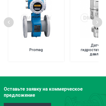
Датчики
Prоmag
гидростатиче
давлени
Оставьте заявку
на коммерческое
предложение