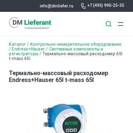
+7 (495) 990-25-55
info@dmliefer.ru
Перейти
Строка
Каталог
Контрольно-измерительное оборудование
к
Endress+Hauser
Системные компоненты и
регистраторы
Термально-массовый расходомер 65I
основному
навигации
t-mass 65I
содержанию
Термально-массовый расходомер
Endress+Hauser 65I t-mass 65I