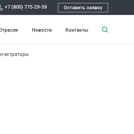
+7 (800) 775-29-59
Оставить заявку
Введите
Отрасли
Новости
Контакты
ключевы
слова
для
егистраторы
поиска