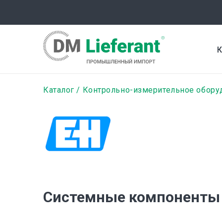
Перейти
к
основному
содержанию
К
Строка
Каталог
Контрольно-измерительное обору
навигации
Системные компоненты 