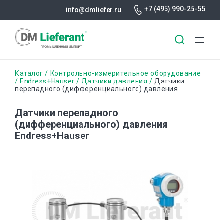
+7 (495) 990-25-55
info@dmliefer.ru
Перейти
Строка
Каталог
Контрольно-измерительное оборудование
к
Endress+Hauser
Датчики давления
Датчики
перепадного (дифференциального) давления
основному
навигации
содержанию
Датчики перепадного
(дифференциального) давления
Endress+Hauser