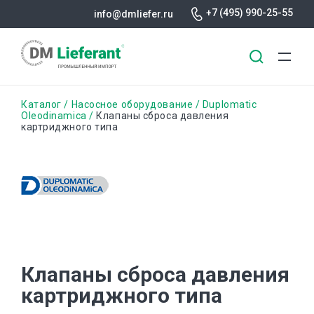
+7 (495) 990-25-55
info@dmliefer.ru
Перейти
Строка
Каталог
Насосное оборудование
Duplomatic
к
Oleodinamica
Клапаны сброса давления
картриджного типа
основному
навигации
содержанию
Клапаны сброса давления
картриджного типа