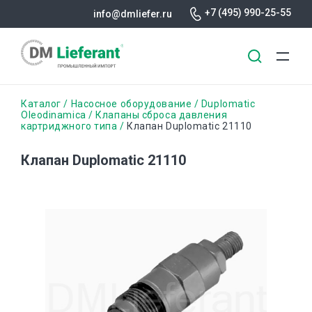
+7 (495) 990-25-55
info@dmliefer.ru
Перейти
Строка
Каталог
Насосное оборудование
Duplomatic
к
Oleodinamica
Клапаны сброса давления
картриджного типа
Клапан Duplomatic 21110
основному
навигации
содержанию
Клапан Duplomatic 21110