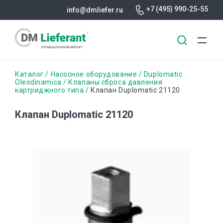
+7 (495) 990-25-55
info@dmliefer.ru
Перейти
Строка
Каталог
Насосное оборудование
Duplomatic
к
Oleodinamica
Клапаны сброса давления
картриджного типа
Клапан Duplomatic 21120
основному
навигации
содержанию
Клапан Duplomatic 21120