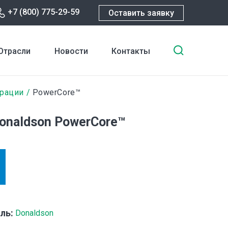
+7 (800) 775-29-59
Оставить заявку
Введите
Отрасли
Новости
Контакты
ключевы
слова
для
трации
PowerCore™
поиска
onaldson PowerCore™
ль:
Donaldson