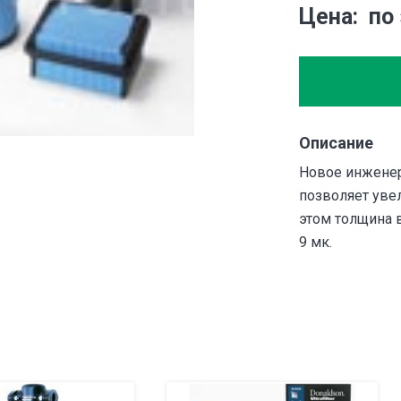
Цена
по
Описание
Новое инженер
позволяет увел
этом толщина 
9 мк.