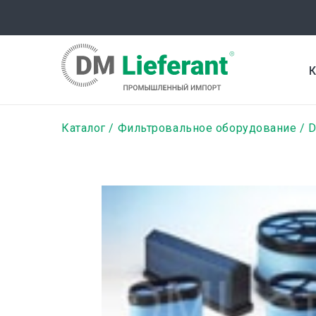
Перейти
к
основному
содержанию
К
Строка
Каталог
Фильтровальное оборудование
D
навигации