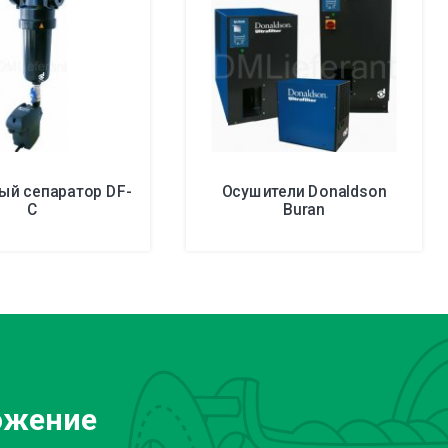
ый сепаратор DF-
Осушители Donaldson
C
Buran
ожение