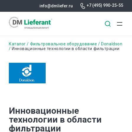
+7 (495) 990-25-55
info@dmliefer.ru
Перейти
Строка
Каталог
Фильтровальное оборудование
Donaldson
к
Инновационные технологии в области фильтрации
основному
навигации
содержанию
Инновационные
технологии в области
фильтрации