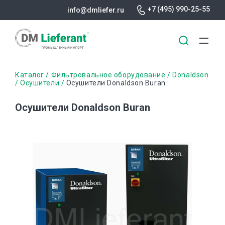
+7 (495) 990-25-55
info@dmliefer.ru
Перейти
Строка
Каталог
Фильтровальное оборудование
Donaldson
к
Осушители
Осушители Donaldson Buran
основному
навигации
содержанию
Осушители Donaldson Buran