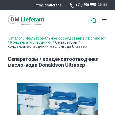
+7 (495) 990-25-55
info@dmliefer.ru
Перейти
Строка
Каталог
Фильтровальное оборудование
Donaldson
к
Конденсатоотводчики
Сепараторы /
конденсатоотводчики масло-вода Ultrasep
основному
навигации
содержанию
Сепараторы / конденсатоотводчики
масло-вода Donaldson Ultrasep