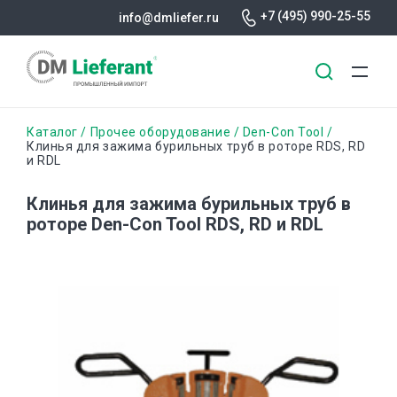
+7 (495) 990-25-55
info@dmliefer.ru
Перейти
Строка
Каталог
Прочее оборудование
Den-Con Tool
к
Клинья для зажима бурильных труб в роторе RDS, RD
и RDL
основному
навигации
содержанию
Клинья для зажима бурильных труб в
роторе Den-Con Tool RDS, RD и RDL