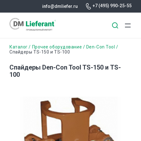
+7 (495) 990-25-55
info@dmliefer.ru
Перейти
Строка
Каталог
Прочее оборудование
Den-Con Tool
к
Спайдеры TS-150 и TS-100
основному
навигации
содержанию
Спайдеры Den-Con Tool TS-150 и TS-
100