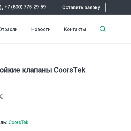
+7 (800) 775-29-59
Оставить заявку
Введите
Отрасли
Новости
Контакты
ключевы
слова
для
поиска
ойкие клапаны CoorsTek
ль:
CoorsTek