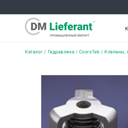
Перейти
к
основному
содержанию
К
Строка
Каталог
Гидравлика
CoorsTek
Клапаны, 
навигации