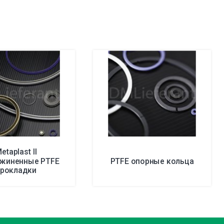
etaplast II
ужиненные PTFE
PTFE опорные кольца
прокладки