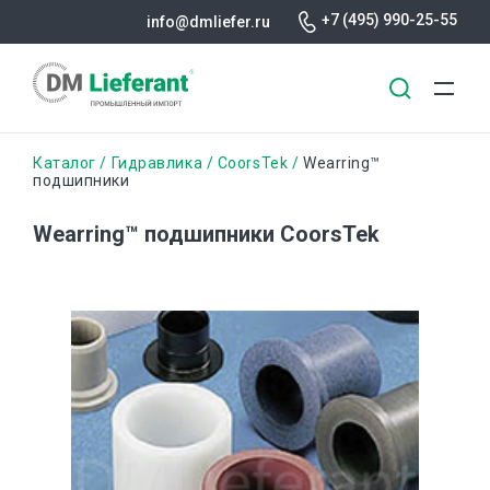
+7 (495) 990-25-55
info@dmliefer.ru
Перейти
Строка
Каталог
Гидравлика
CoorsTek
Wearring™
к
подшипники
основному
навигации
содержанию
Wearring™ подшипники CoorsTek