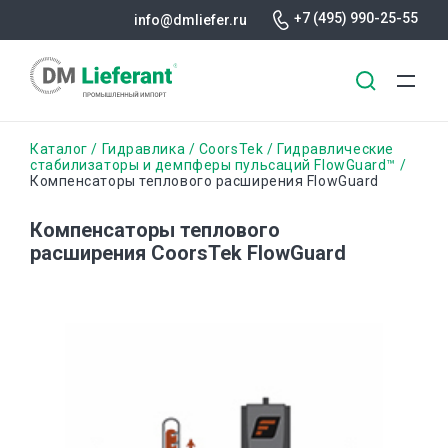
+7 (495) 990-25-55
info@dmliefer.ru
Перейти
Строка
Каталог
Гидравлика
CoorsTek
Гидравлические
к
стабилизаторы и демпферы пульсаций FlowGuard™
Компенсаторы теплового расширения FlowGuard
основному
навигации
содержанию
Компенсаторы теплового
расширения CoorsTek FlowGuard