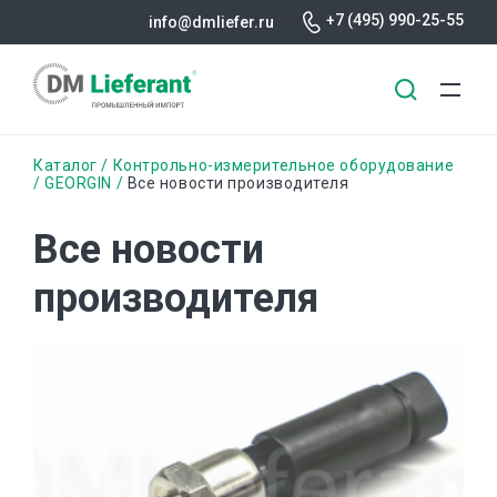
+7 (495) 990-25-55
info@dmliefer.ru
Перейти
Строка
Каталог
Контрольно-измерительное оборудование
к
GEORGIN
Все новости производителя
основному
навигации
содержанию
Все новости
производителя