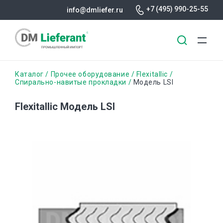
+7 (495) 990-25-55
info@dmliefer.ru
Перейти
Строка
Каталог
Прочее оборудование
Flexitallic
к
Спирально-навитые прокладки
Модель LSI
основному
навигации
содержанию
Flexitallic Модель LSI