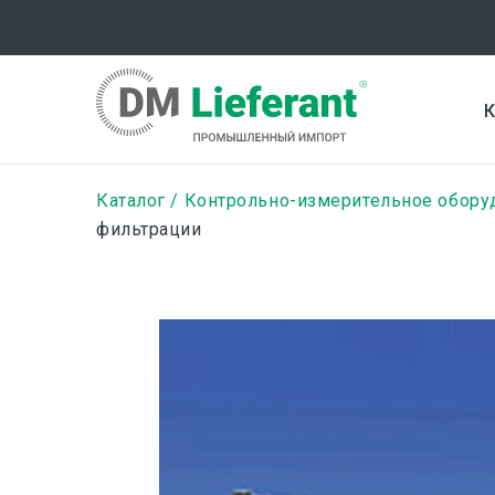
Перейти
к
основному
содержанию
К
Строка
Каталог
Контрольно-измерительное обору
фильтрации
навигации