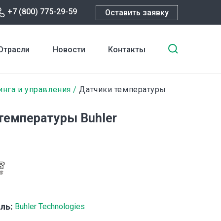
+7 (800) 775-29-59
Оставить заявку
Введите
Отрасли
Новости
Контакты
ключевы
слова
для
инга и управления
Датчики температуры
поиска
температуры Buhler
ль:
Buhler Technologies