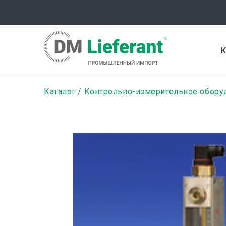
Перейти
к
основному
содержанию
К
Строка
Каталог
Контрольно-измерительное обору
навигации