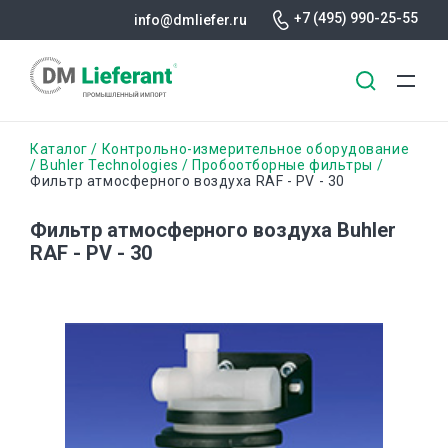
+7 (495) 990-25-55
info@dmliefer.ru
Перейти
Строка
Каталог
Контрольно-измерительное оборудование
к
Buhler Technologies
Пробоотборные фильтры
Фильтр атмосферного воздуха RAF - PV - 30
основному
навигации
содержанию
Фильтр атмосферного воздуха Buhler
RAF - PV - 30