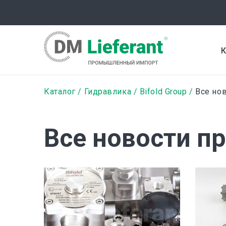
Перейти
к
основному
содержанию
К
Строка
Каталог
Гидравлика
Bifold Group
Все нов
навигации
Все новости п