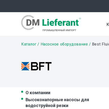
Перейти
к
основному
содержанию
К
Строка
Каталог
Насосное оборудование
Best Flu
навигации
О компании
Высоконапорные насосы для
водоструйной резки