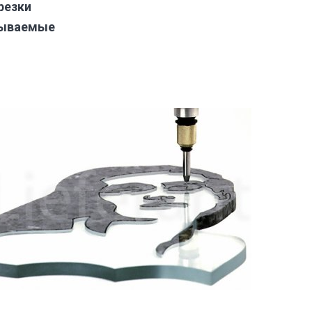
резки
зываемые