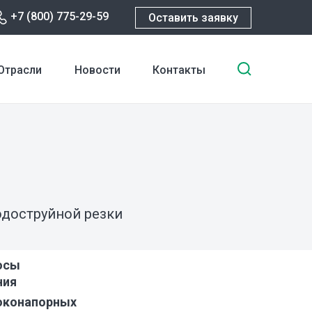
+7 (800) 775-29-59
Оставить заявку
Введите
Отрасли
Новости
Контакты
ключевы
слова
для
поиска
водоструйной резки
осы
ния
оконапорных