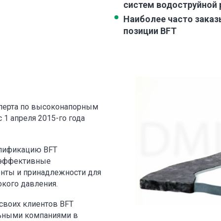
систем водоструйной 
Наиболее часто зака
позиции BFT
сперта по высоконапорным
c 1 апреля 2015-го года
алификацию BFT
 эффективные
нты и принадлежности для
окого давления.
своих клиентов BFT
ьными компаниями в