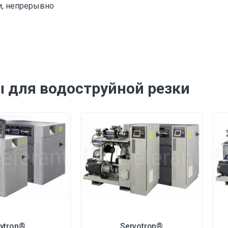
и, непрерывно
 для водоструйной резки
ytron®
Servotron®