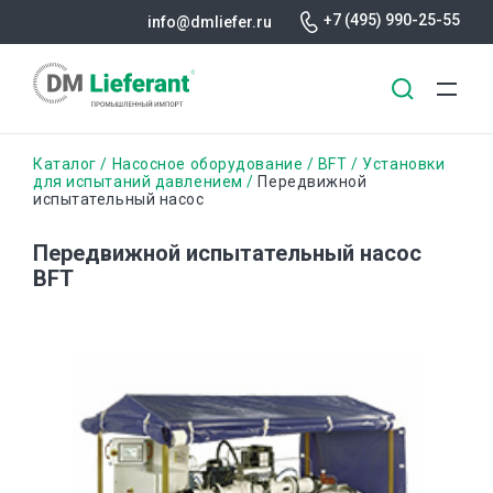
+7 (495) 990-25-55
info@dmliefer.ru
Перейти
Строка
Каталог
Насосное оборудование
BFT
Установки
к
для испытаний давлением
Передвижной
испытательный насос
основному
навигации
содержанию
Передвижной испытательный насос
BFT