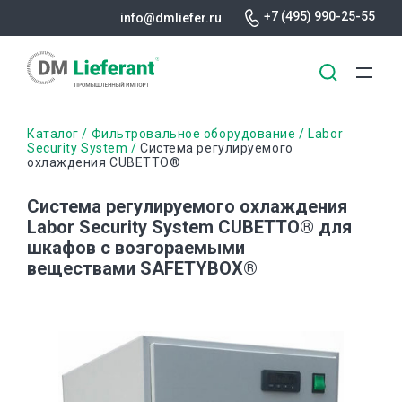
+7 (495) 990-25-55
info@dmliefer.ru
Перейти
Строка
Каталог
Фильтровальное оборудование
Labor
к
Security System
Система регулируемого
охлаждения CUBETTO®
основному
навигации
содержанию
Система регулируемого охлаждения
Labor Security System CUBETTO® для
шкафов с возгораемыми
веществами SAFETYBOX®