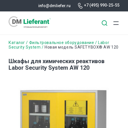
+7 (495) 990-25-55
info@dmliefer.ru
Перейти
Строка
Каталог
Фильтровальное оборудование
Labor
к
Security System
Новая модель SAFETYBOX® AW 120
основному
навигации
содержанию
Шкафы для химических реактивов
Labor Security System AW 120