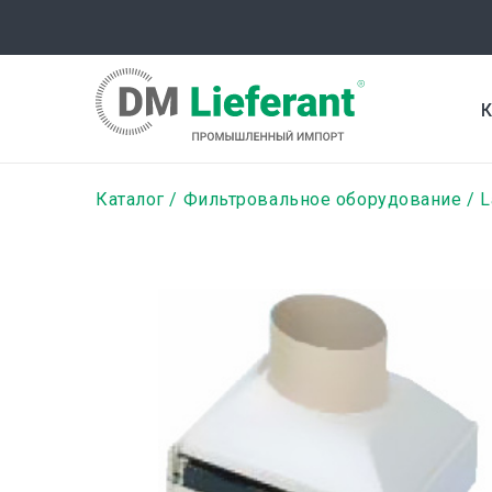
Перейти
к
основному
содержанию
К
Строка
Каталог
Фильтровальное оборудование
L
навигации