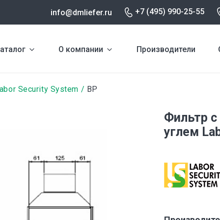
+7 (495) 990-25-55
info@dmliefer.ru
аталог
О компании
Производители
abor Security System
BP
Фильтр с
углем Lab
Производите