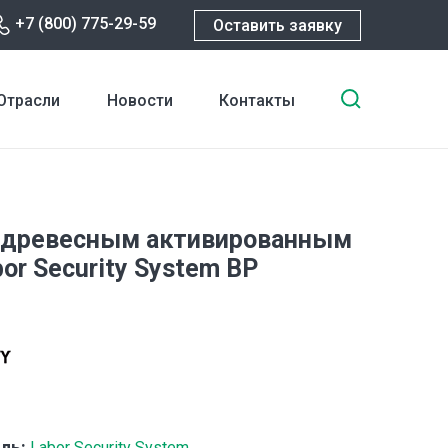
+7 (800) 775-29-59
Оставить заявку
Введите
Отрасли
Новости
Контакты
ключевы
слова
для
поиска
 древесным активированным
or Security System BP
ль:
Labor Security System