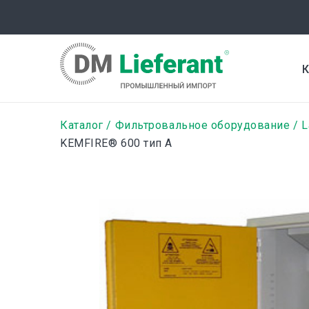
Перейти
к
основному
содержанию
К
Строка
Каталог
Фильтровальное оборудование
L
KEMFIRE® 600 тип A
навигации