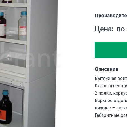
Производите
Цена
по
Описание
Вытяжная вент
Класс огнестой
2 полки, корпу
Верхнее отделе
нижнее – лег
Габаритные ра