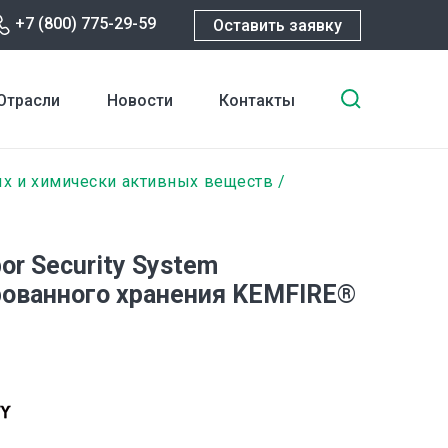
+7 (800) 775-29-59
Оставить заявку
Введите
Отрасли
Новости
Контакты
ключевы
слова
для
х и химически активных веществ
поиска
or Security System
ованного хранения KEMFIRE®