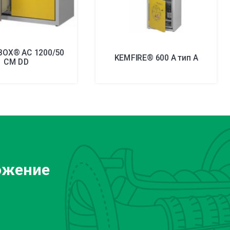
BOX® AC 1200/50
KEMFIRE® 600 A тип A
CM DD
ожение