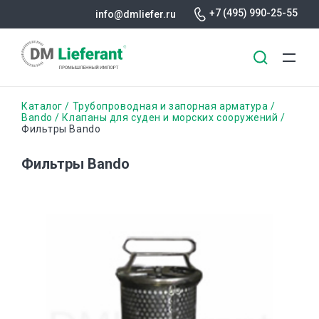
+7 (495) 990-25-55
info@dmliefer.ru
Перейти
Строка
Каталог
Трубопроводная и запорная арматура
к
Bando
Клапаны для суден и морских сооружений
Фильтры Bando
основному
навигации
содержанию
Фильтры Bando