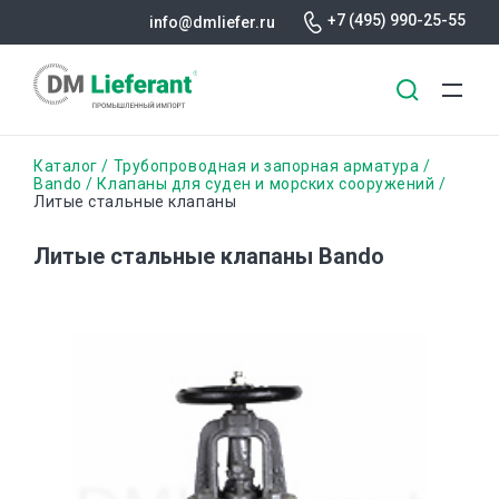
+7 (495) 990-25-55
info@dmliefer.ru
Перейти
Строка
Каталог
Трубопроводная и запорная арматура
к
Bando
Клапаны для суден и морских сооружений
Литые стальные клапаны
основному
навигации
содержанию
Литые стальные клапаны Bando