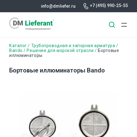
+7 (495) 990-25-55
info@dmliefer.ru
Перейти
Строка
Каталог
Трубопроводная и запорная арматура
к
Bando
Решения для морской отрасли
Бортовые
иллюминаторы
основному
навигации
содержанию
Бортовые иллюминаторы Bando