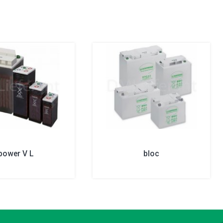
power V L
bloc