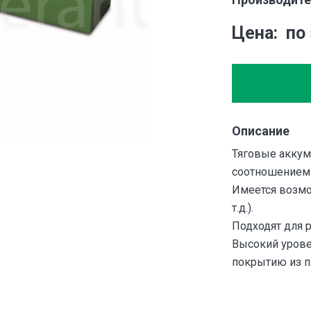
Цена
по
Описание
Тяговые аккум
соотношением 
Имеется возмож
т.д.).
Подходят для р
Высокий урове
покрытию из п