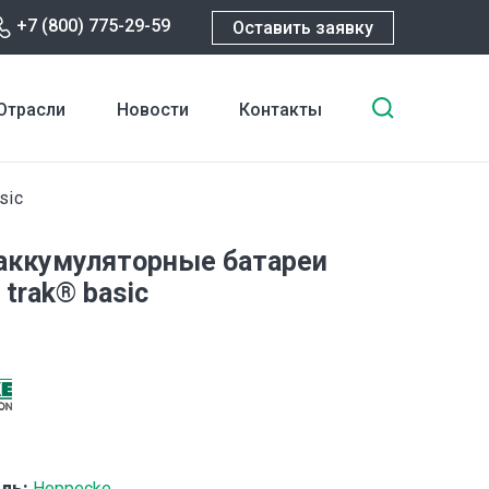
+7 (800) 775-29-59
Оставить заявку
Введите
Отрасли
Новости
Контакты
ключевы
слова
для
sic
поиска
аккумуляторные батареи
trak® basic
ль:
Hoppecke