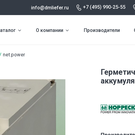
+7 (495) 990-25-55
info@dmliefer.ru
аталог
О компании
Производители
net.power
Герметич
аккумуля
Производите