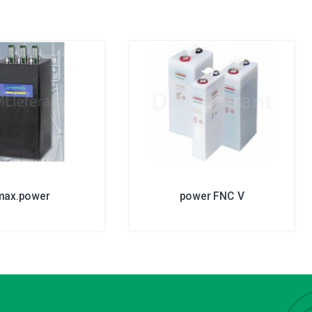
max.power
power FNC V