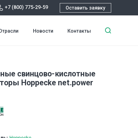
+7 (800) 775-29-59
Оставить заявку
Введите
Отрасли
Новости
Контакты
ключевы
слова
для
поиска
ные свинцово-кислотные
торы Hoppecke net.power
ль:
Hoppecke