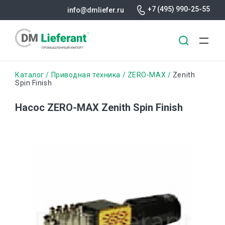
+7 (495) 990-25-55
info@dmliefer.ru
Перейти
Строка
Каталог
Приводная техника
ZERO-MAX
Zenith
к
Spin Finish
основному
навигации
содержанию
Насос ZERO-MAX Zenith Spin Finish