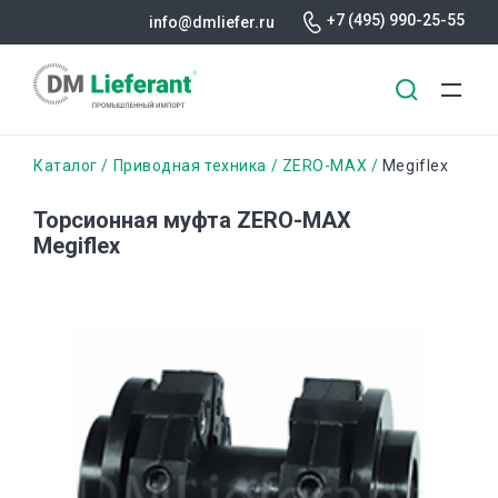
+7 (495) 990-25-55
info@dmliefer.ru
Перейти
Строка
Каталог
Приводная техника
ZERO-MAX
Megiflex
к
основному
навигации
Торсионная муфта ZERO-MAX
содержанию
Megiflex