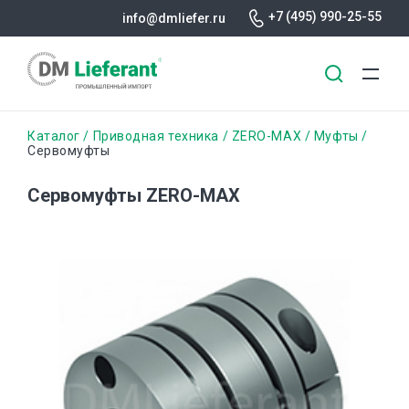
+7 (495) 990-25-55
info@dmliefer.ru
Перейти
Строка
Каталог
Приводная техника
ZERO-MAX
Муфты
к
Сервомуфты
основному
навигации
содержанию
Сервомуфты ZERO-MAX