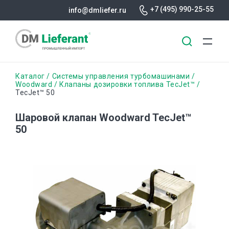
+7 (495) 990-25-55
info@dmliefer.ru
Перейти
Строка
Каталог
Системы управления турбомашинами
к
Woodward
Клапаны дозировки топлива TecJet™
TecJet™ 50
основному
навигации
содержанию
Шаровой клапан Woodward TecJet™
50