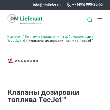
+7 (495) 990-25-55
info@dmliefer.ru
Перейти
Строка
Каталог
Системы управления турбомашинами
к
Woodward
Клапаны дозировки топлива TecJet™
основному
навигации
содержанию
Клапаны дозировки
топлива TecJet™