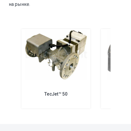
на рынке.
TecJet™ 50
Tec