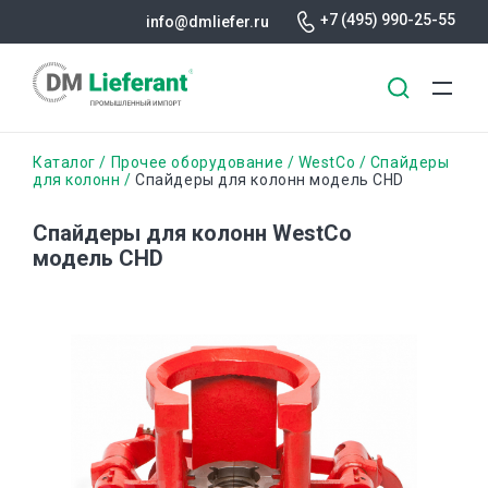
+7 (495) 990-25-55
info@dmliefer.ru
Перейти
Строка
Каталог
Прочее оборудование
WestCo
Спайдеры
к
для колонн
Спайдеры для колонн модель СHD
основному
навигации
содержанию
Спайдеры для колонн WestCo
модель СHD