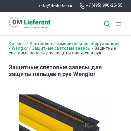
+7 (495) 990-25-55
info@dmliefer.ru
Перейти
Строка
Каталог
Контрольно-измерительное оборудование
к
Wenglor
Защитные световые завесы
Защитные
световые завесы для защиты пальцев и рук
основному
навигации
содержанию
Защитные световые завесы для
защиты пальцев и рук Wenglor