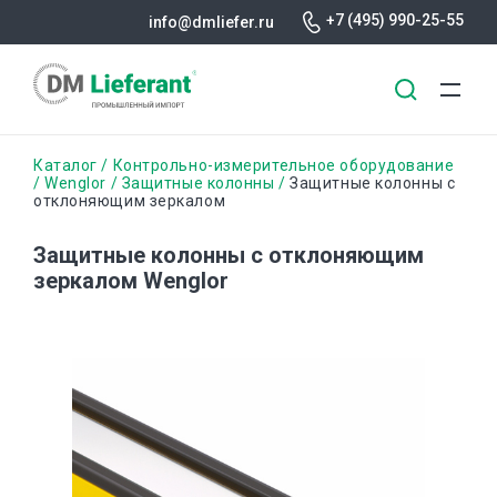
+7 (495) 990-25-55
info@dmliefer.ru
Перейти
Строка
Каталог
Контрольно-измерительное оборудование
к
Wenglor
Защитные колонны
Защитные колонны с
отклоняющим зеркалом
основному
навигации
содержанию
Защитные колонны с отклоняющим
зеркалом Wenglor