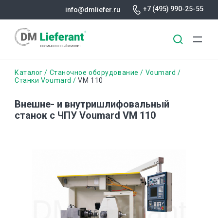
+7 (495) 990-25-55
info@dmliefer.ru
Перейти
Строка
Каталог
Станочное оборудование
Voumard
к
Станки Voumard
VM 110
основному
навигации
содержанию
Внешне- и внутришлифовальный
станок с ЧПУ Voumard VM 110