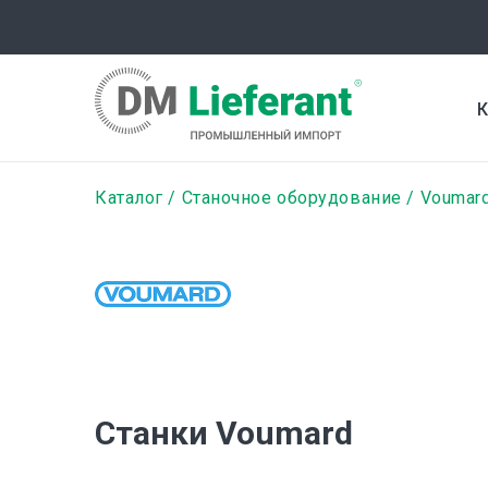
Перейти
к
основному
содержанию
К
Строка
Каталог
Станочное оборудование
Voumar
навигации
Станки Voumard