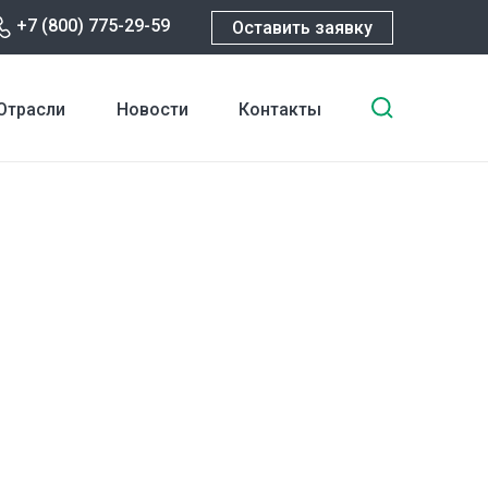
+7 (800) 775-29-59
Оставить заявку
Введите
Отрасли
Новости
Контакты
ключевы
слова
для
поиска