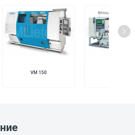
VM 150
VM 300
ание