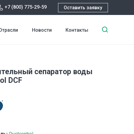
+7 (800) 775-29-59
Оставить заявку
Введите
Отрасли
Новости
Контакты
ключевы
слова
для
поиска
тельный сепаратор воды
ol DCF
ль:
Dustcontrol