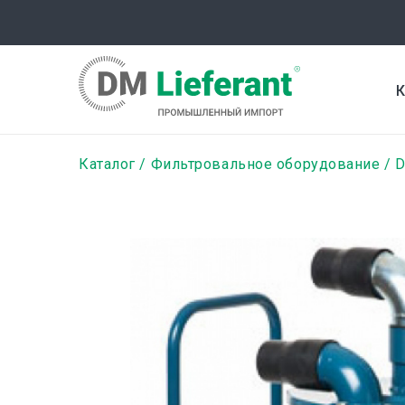
Перейти
к
основному
содержанию
К
Строка
Каталог
Фильтровальное оборудование
D
навигации