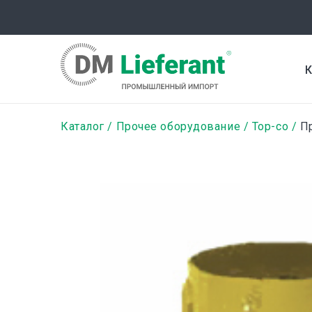
Перейти
к
основному
содержанию
К
Строка
Каталог
Прочее оборудование
Top-co
Пр
навигации