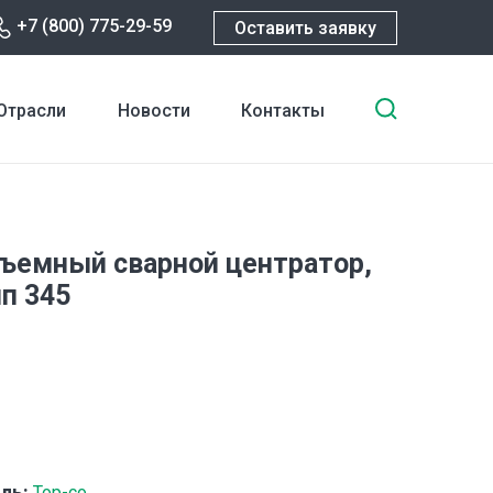
+7 (800) 775-29-59
Оставить заявку
Введите
Отрасли
Новости
Контакты
ключевы
слова
для
поиска
ъемный сварной центратор,
ип 345
ль:
Top-co