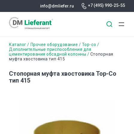
+7 (495) 990-25-55
info@dmliefer.ru
Перейти
Строка
Каталог
Прочее оборудование
Top-co
к
Дополнительные приспособления для
цементирования обсадной колонны
Стопорная
основному
навигации
муфта хвостовика тип 415
содержанию
Стопорная муфта хвостовика Тор-Со
тип 415