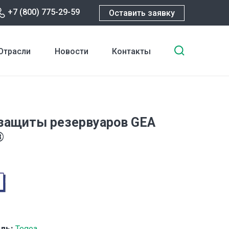
+7 (800) 775-29-59
Оставить заявку
Введите
Отрасли
Новости
Контакты
ключевы
слова
для
поиска
защиты резервуаров GEA
®
ль:
Tegea