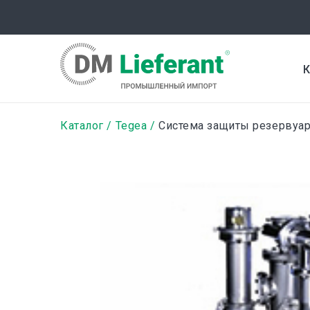
Перейти
к
основному
содержанию
К
Строка
Каталог
Tegea
Система защиты резервуа
навигации