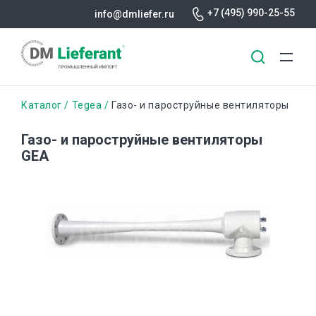
+7 (495) 990-25-55
info@dmliefer.ru
Перейти
Строка
Каталог
Tegea
Газо- и пароструйные вентиляторы
к
основному
навигации
Газо- и пароструйные вентиляторы
содержанию
GEA