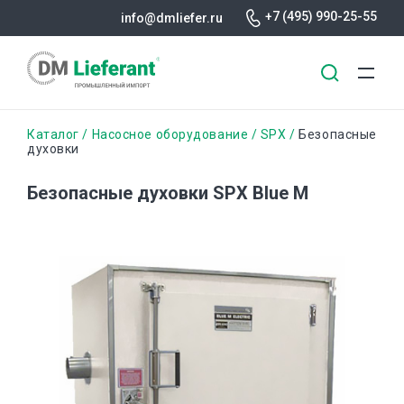
+7 (495) 990-25-55
info@dmliefer.ru
Перейти
Строка
Каталог
Насосное оборудование
SPX
Безопасные
к
духовки
основному
навигации
содержанию
Безопасные духовки SPX Blue M