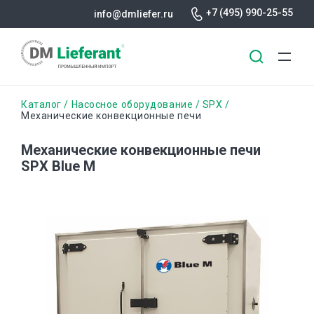
+7 (495) 990-25-55
info@dmliefer.ru
Перейти
Строка
Каталог
Насосное оборудование
SPX
к
Механические конвекционные печи
основному
навигации
содержанию
Механические конвекционные печи
SPX Blue M